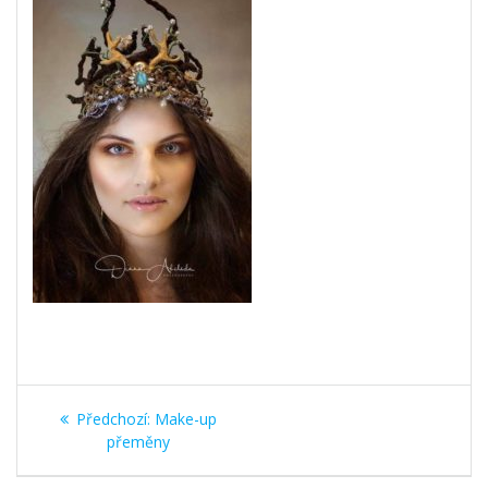
Navigace
Předchozí
Předchozí:
Make-up
pro
příspěvek:
přeměny