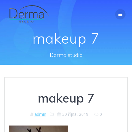
Přeskočit
na
obsah
makeup 7
Derma studio
makeup 7
admin
30 října, 2019
|
0