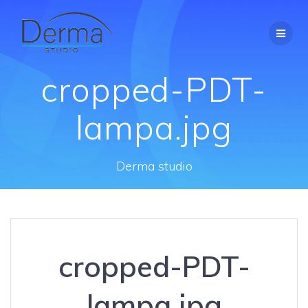
Přeskočit
na
obsah
cropped-PDT-
lampa.jpg
Derma studio
cropped-PDT-
lampa.jpg