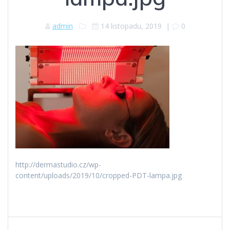
admin
14 listopadu, 2019
|
0
http://dermastudio.cz/wp-
content/uploads/2019/10/cropped-PDT-lampa.jpg
Navigace