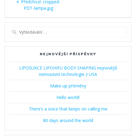
Předchozí
Předchozí:
cropped-
pro
příspěvek:
PDT-lampa.jpg
příspěvek
Vyhledat:
NEJNOVĚJŠÍ PŘÍSPĚVKY
LIPOSUKCE LIPOHIFU BODY SHAPING nejnovější
neinvazivní technologie z USA
Make-up přeměny
Hello world!
There’s a voice that keeps on calling me
80 days around the world