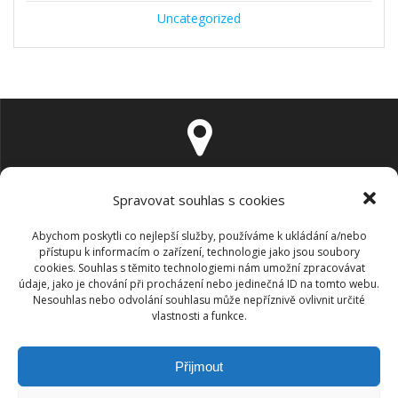
Uncategorized
Lipovská 24 (vedle plynárny), Jeseník 790 01
Spravovat souhlas s cookies
Abychom poskytli co nejlepší služby, používáme k ukládání a/nebo
přístupu k informacím o zařízení, technologie jako jsou soubory
cookies. Souhlas s těmito technologiemi nám umožní zpracovávat
údaje, jako je chování při procházení nebo jedinečná ID na tomto webu.
Nesouhlas nebo odvolání souhlasu může nepříznivě ovlivnit určité
michaela.kilmurray@gmail.com
vlastnosti a funkce.
Přijmout