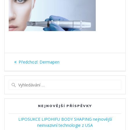
Navigace
Předchozí
Předchozí:
Dermapen
pro
příspěvek:
příspěvek
Vyhledat:
NEJNOVĚJŠÍ PŘÍSPĚVKY
LIPOSUKCE LIPOHIFU BODY SHAPING nejnovější
neinvazivní technologie z USA