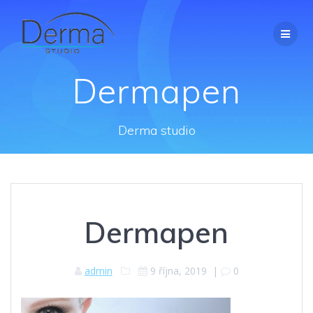
Přeskočit
na
obsah
Dermapen
Derma studio
Dermapen
admin
9 října, 2019
|
0